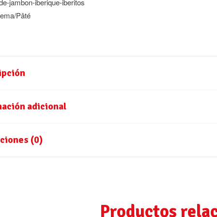
e-jambon-iberique-iberitos
ema/Pâté
ipción
ación adicional
ciones (0)
Productos rela