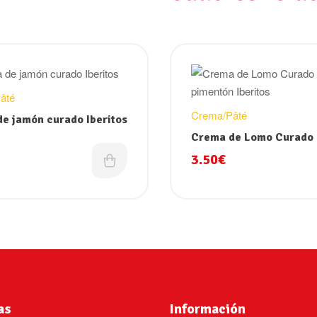
âté
Crema/Pâté
e jamón curado Iberitos
Crema de Lomo Curado
pimentón Iberitos
3.50
€
as
Información