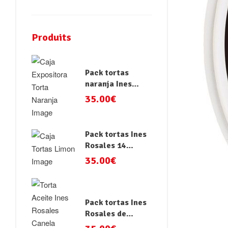
Produits
Pack tortas
naranja Ines
Rosales 14
35.00
€
paquetes x4
Pack tortas Ines
Rosales 14
paquetes x4
35.00
€
Pack tortas Ines
Rosales de
canela 14