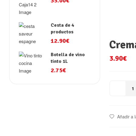
35.00
€
paquete X4
Cesta de 4
productos
12.90
€
Crema
Botella de vino
3.90
€
tinto 1L
2.75
€
Añadir a l