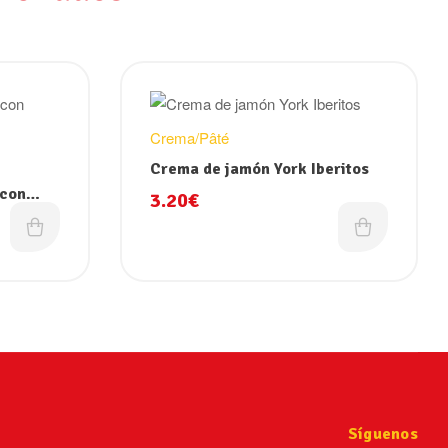
Crema/Pâté
Crema de jamón York Iberitos
 con
3.20
€
Síguenos