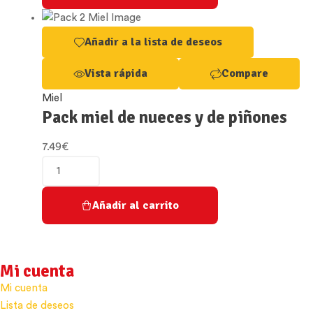
El
Zanganillo
quantity
Añadir a la lista de deseos
Vista rápida
Compare
Miel
Pack miel de nueces y de piñones
7.49
€
Pack
miel
de
Añadir al carrito
nueces
y
de
Mi cuenta
piñones
quantity
Mi cuenta
Lista de deseos