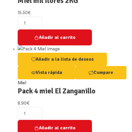
Miel mil flores 2KG
15.50
€
Miel
mil
flores
Añadir al carrito
2KG
quantity
Añadir a la lista de deseos
Vista rápida
Compare
Miel
Pack 4 miel El Zanganillo
8.90
€
Pack
4
miel
Añadir al carrito