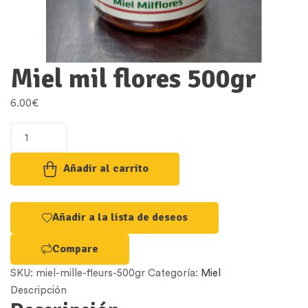
Miel mil flores 500gr
6.00
€
Miel
mil
flores
Añadir al carrito
500gr
quantity
Añadir a la lista de deseos
Compare
SKU:
miel-mille-fleurs-500gr
Categoría:
Miel
Descripción