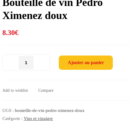
Bouteille de vin Pedro
Ximenez doux
8.30
€
Ajouter au panier
Bouteille
de
vin
Pedro
Ximenez
Add to wishlist
Compare
doux
quantity
UGS :
bouteille-de-vin-pedro-ximenez-doux
Catégorie :
Vins et vinaigre