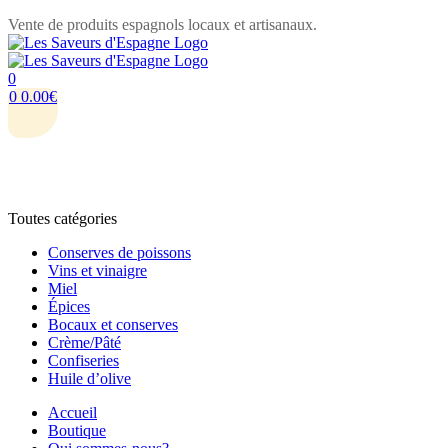
Vente de produits espagnols locaux et artisanaux.
Menu
0
0
0.00
€
Toutes catégories
Conserves de poissons
Vins et vinaigre
Miel
Épices
Bocaux et conserves
Crème/Pâté
Confiseries
Huile d’olive
Accueil
Boutique