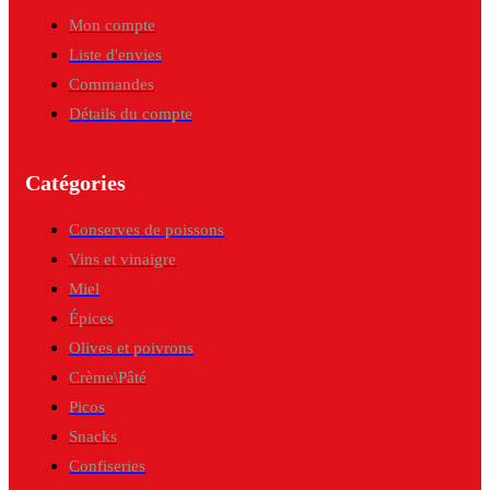
Mon compte
Liste d'envies
Commandes
Détails du compte
Catégories
Conserves de poissons
Vins et vinaigre
Miel
Épices
Olives et poivrons
Crème\Pâté
Picos
Snacks
Confiseries