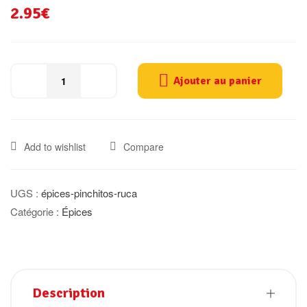
2.95
€
Ajouter au panier
Add to wishlist
Compare
UGS :
épices-pinchitos-ruca
Catégorie :
Épices
Description