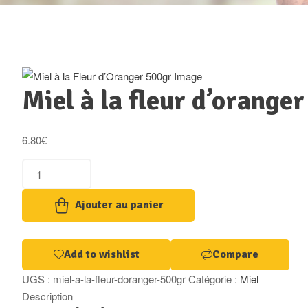
Miel à la fleur d’orange
6.80
€
Ajouter au panier
Add to wishlist
Compare
UGS :
miel-a-la-fleur-doranger-500gr
Catégorie :
Miel
Description