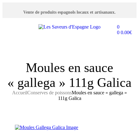
Vente de produits espagnols locaux et artisanaux.
0
0
0.00
€
Moules en sauce
« gallega » 111g Galica
Accueil
Conserves de poissons
Moules en sauce « gallega »
111g Galica